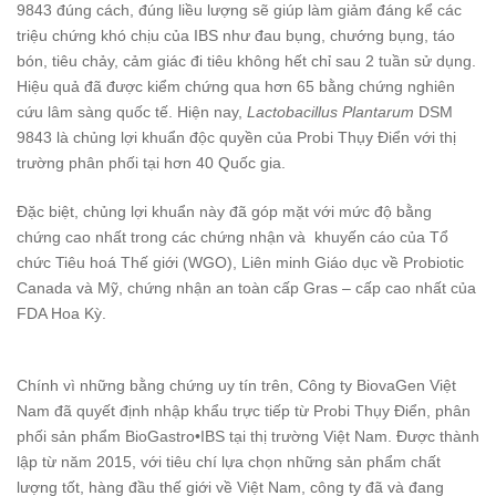
9843 đúng cách, đúng liều lượng sẽ giúp làm giảm đáng kể các
triệu chứng khó chịu của IBS như đau bụng, chướng bụng, táo
bón, tiêu chảy, cảm giác đi tiêu không hết chỉ sau 2 tuần sử dụng.
Hiệu quả đã được kiểm chứng qua hơn 65 bằng chứng nghiên
cứu lâm sàng quốc tế. Hiện nay,
Lactobacillus Plantarum
DSM
9843 là chủng lợi khuẩn độc quyền của Probi Thụy Điển với thị
trường phân phối tại hơn 40 Quốc gia.
Đặc biệt, chủng lợi khuẩn này đã góp mặt với mức độ bằng
chứng cao nhất trong các chứng nhận và khuyến cáo của Tổ
chức Tiêu hoá Thế giới (WGO), Liên minh Giáo dục về Probiotic
Canada và Mỹ, chứng nhận an toàn cấp Gras – cấp cao nhất của
FDA Hoa Kỳ.
Chính vì những bằng chứng uy tín trên, Công ty BiovaGen Việt
Nam đã quyết định nhập khẩu trực tiếp từ Probi Thụy Điển, phân
phối sản phẩm BioGastro•IBS tại thị trường Việt Nam. Được thành
lập từ năm 2015, với tiêu chí lựa chọn những sản phẩm chất
lượng tốt, hàng đầu thế giới về Việt Nam, công ty đã và đang