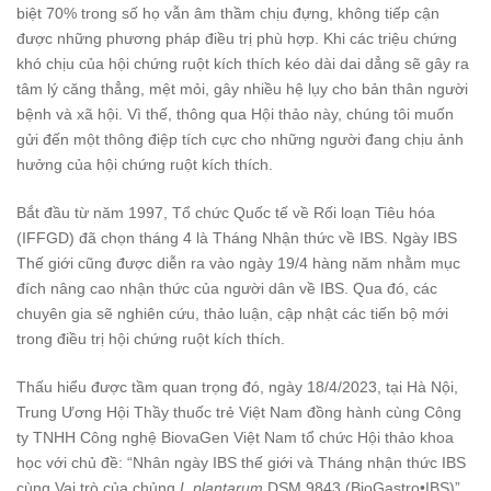
biệt 70% trong số họ vẫn âm thầm chịu đựng, không tiếp cận
được những phương pháp điều trị phù hợp. Khi các triệu chứng
khó chịu của hội chứng ruột kích thích kéo dài dai dẳng sẽ gây ra
tâm lý căng thẳng, mệt mỏi, gây nhiều hệ lụy cho bản thân người
bệnh và xã hội. Vì thế, thông qua Hội thảo này, chúng tôi muốn
gửi đến một thông điệp tích cực cho những người đang chịu ảnh
hưởng của hội chứng ruột kích thích.
Bắt đầu từ năm 1997, Tổ chức Quốc tế về Rối loạn Tiêu hóa
(IFFGD) đã chọn tháng 4 là Tháng Nhận thức về IBS. Ngày IBS
Thế giới cũng được diễn ra vào ngày 19/4 hàng năm nhằm mục
đích nâng cao nhận thức của người dân về IBS. Qua đó, các
chuyên gia sẽ nghiên cứu, thảo luận, cập nhật các tiến bộ mới
trong điều trị hội chứng ruột kích thích.
Thấu hiểu được tầm quan trọng đó, ngày 18/4/2023, tại Hà Nội,
Trung Ương Hội Thầy thuốc trẻ Việt Nam đồng hành cùng Công
ty TNHH Công nghệ BiovaGen Việt Nam tổ chức Hội thảo khoa
học với chủ đề: “Nhân ngày IBS thế giới và Tháng nhận thức IBS
cùng Vai trò của chủng
L.plantarum
DSM 9843 (BioGastro•IBS)”.