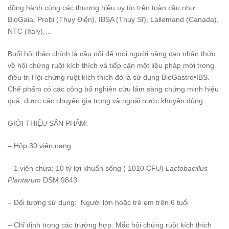
đồng hành cùng các thương hiệu uy tín trên toàn cầu như
BioGaia, Probi (Thụy Điển), IBSA (Thụy Sĩ), Lallemand (Canada),
NTC (Italy),…
Buổi hội thảo chính là cầu nối để mọi người nâng cao nhận thức
về hội chứng ruột kích thích và tiếp cận một liệu pháp mới trong
điều trị Hội chứng ruột kích thích đó là sử dụng BioGastro•IBS.
Chế phẩm có các công bố nghiên cứu lâm sàng chứng minh hiệu
quả, được các chuyên gia trong và ngoài nước khuyên dùng.
GIỚI THIỆU SẢN PHẨM:
– Hộp 30 viên nang
– 1 viên chứa: 10 tỷ lợi khuẩn sống ( 1010 CFU)
Lactobacillus
Plantarum
DSM 9843
– Đối tượng sử dụng: Người lớn hoặc trẻ em trên 6 tuổi
– Chỉ định trong các trường hợp: Mắc hội chứng ruột kích thích