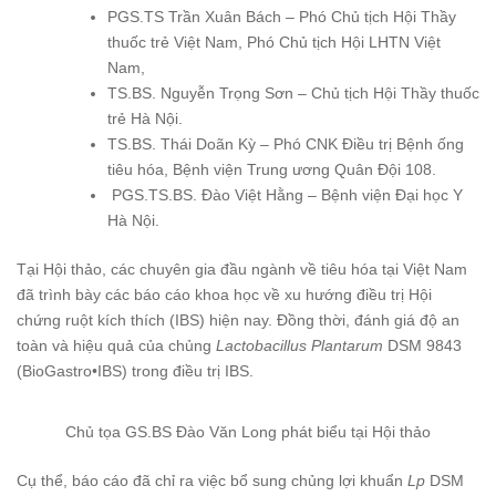
PGS.TS Trần Xuân Bách – Phó Chủ tịch Hội Thầy
thuốc trẻ Việt Nam, Phó Chủ tịch Hội LHTN Việt
Nam,
TS.BS. Nguyễn Trọng Sơn – Chủ tịch Hội Thầy thuốc
trẻ Hà Nội.
TS.BS. Thái Doãn Kỳ – Phó CNK Điều trị Bệnh ống
tiêu hóa, Bệnh viện Trung ương Quân Đội 108.
PGS.TS.BS. Đào Việt Hằng – Bệnh viện Đại học Y
Hà Nội.
Tại Hội thảo, các chuyên gia đầu ngành về tiêu hóa tại Việt Nam
đã trình bày các báo cáo khoa học về xu hướng điều trị Hội
chứng ruột kích thích (IBS) hiện nay. Đồng thời, đánh giá độ an
toàn và hiệu quả của chủng
Lactobacillus Plantarum
DSM 9843
(BioGastro•IBS) trong điều trị IBS.
Chủ tọa GS.BS Đào Văn Long phát biểu tại Hội thảo
Cụ thể, báo cáo đã chỉ ra việc bổ sung chủng lợi khuẩn
Lp
DSM