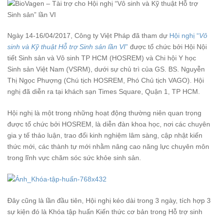
Ngày 14-16/04/2017, Công ty Việt Pháp đã tham dự
Hội nghị “
Vô
sinh và Kỹ thuật Hỗ trợ Sinh sản lần VI
”
được tổ chức bởi Hội Nội
tiết Sinh sản và Vô sinh TP HCM (HOSREM) và Chi hội Y học
Sinh sản Việt Nam (VSRM), dưới sự chủ trì của GS. BS. Nguyễn
Thị Ngọc Phượng (Chú tịch HOSREM, Phó Chủ tịch VAGO). Hội
nghị đã diễn ra tại khách sạn Times Square, Quận 1, TP HCM.
Hội nghị là một trong những hoạt động thường niên quan trọng
được tổ chức bởi HOSREM, là diễn đàn khoa học, nơi các chuyên
gia y tế thảo luận, trao đổi kinh nghiệm lâm sàng, cập nhật kiến
thức mới, các thành tự mới nhằm nâng cao năng lực chuyên môn
trong lĩnh vực chăm sóc sức khỏe sinh sản.
Đây cũng là lần đầu tiên, Hội nghị kéo dài trong 3 ngày, tích hợp 3
sự kiện đó là Khóa tập huấn Kiến thức cơ bản trong Hỗ trợ sinh