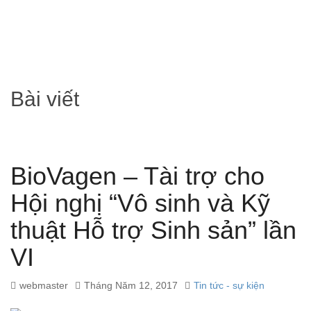
Bài viết
BioVagen – Tài trợ cho
Hội nghị “Vô sinh và Kỹ
thuật Hỗ trợ Sinh sản” lần
VI
webmaster
Tháng Năm 12, 2017
Tin tức - sự kiện